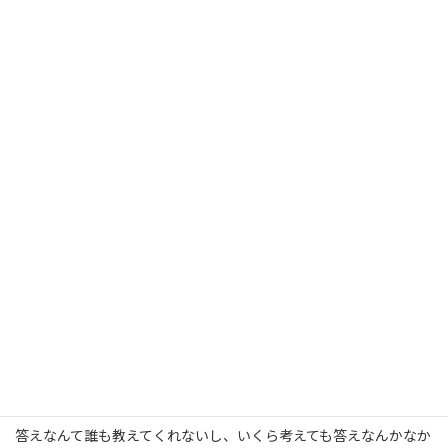
『生かされている』から、生きる意味は生まれてきている以上、
それ以上もそれ以下もない、と思っています。
生かされているのに、自分で生きる意味を考えたり、答えを求め
る必要がどこにあるんでしょうか。
最近では、自分の使命は？とか、本当にやりたいことは？とか、
いろんな問いかけがあったり、いろんな占いがあったりします
が、私はどれも自分の意識とはかけ離れたもののように感じてあ
いいれません。
『生かされている』のですよ、私たち。
そう思ったら楽になりませんか。
私は辛いことや苦しいこと、悲しいこと、いっぱい経験した時…な
んで生きてるんだろう。と考えあぐねていたことがありました。
答えなんて誰も教えてくれないし、いくら考えても答えなんかなか