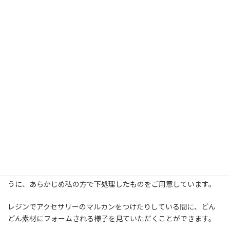
下処理の段階でこんな感じでした。
ツル系の小さな葉っぱなのですが、そのツルの部分の形を活かし
たい〜という話になり挑戦しました。
透明の部分はレジンをぷっくり入れて仕上げています。とても変わ
った形になって、私も仕上げていてとても楽しかったです。
エレクトロフォーミングのワークショップは、下処理をしていた
だいてる間に、徐々にメッキされていく様子を見ていただけるよ
うに、あらかじめ私の方で下処理したものをご用意しています。
レジンでアクセサリーのマルカンをつけたりしている間に、どん
どん素材にフォームされる様子を見ていただくことができます。