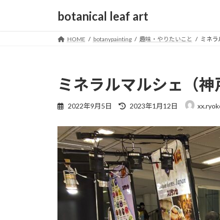
コ
ナ
botanical leaf art
ン
ビ
テ
ゲ
HOME
botanypainting
趣味・やりたいこと
ミネラ
ン
ー
ツ
シ
へ
ョ
ス
ン
ミネラルマルシェ（神戸
キ
に
ッ
移
最
2022年9月5日
2023年1月12日
xx.ryok
プ
動
終
更
新
日
時
: