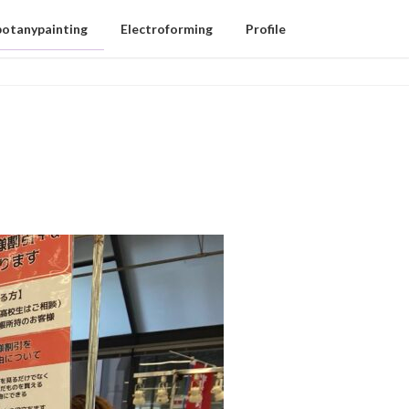
botanypainting
Electroforming
Profile