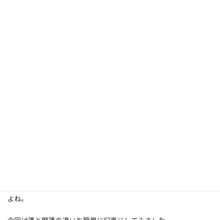
蓮の花は早朝から午前中に開花するのに対し、睡蓮は少し朝寝
坊。10時ごろに開花して夕方には花を閉じます。
先日、映画の「君はどう生きるか」の中でも、睡蓮が描かれてお
り、時間の経過を表しておりました（皆さんお気づきになっていた
でしょうか？）
蓮という字に睡眠の”睡”という字を足して睡蓮。”水蓮”ではなく
「睡蓮」という漢字にも意味が込められているような気がします
よね。